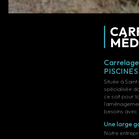
CAR
MÉD
Carrelag
PISCINES
Située à Sai
spécialisée d
ce soit pour l
l'aménagement
besoins avec 
Une large 
Notre entrep