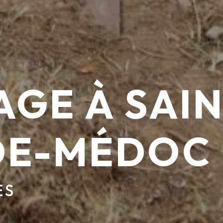
GE À SAIN
DE-MÉDOC
ES