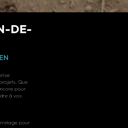
N-DE-
DEN
rise
 projets. Que
 encore pour
ndre à vos
rrelage pour