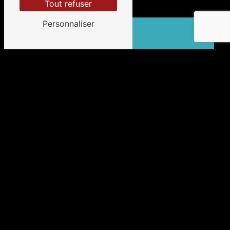
Tout refuser
Personnaliser
Adresse
5 Chemin du Foin
33160 Saint-Aubin-de-Médoc