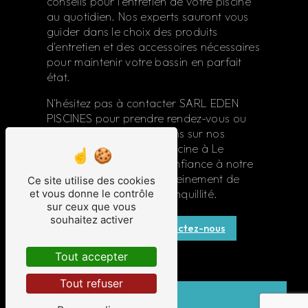
conseils pour l'entretien de votre piscine
au quotidien. Nos experts sauront vous
guider dans le choix des produits
d'entretien et des accessoires nécessaires
pour maintenir votre bassin en parfait
état.
N'hésitez pas à contacter SARL EDEN
PISCINES pour prendre rendez-vous ou
obtenir plus d'informations sur nos
services d'entretien de piscine à Le
Taillan-Médoc. Faites confiance à notre
expertise pour profiter pleinement de
Ce site utilise des cookies
et vous donne le contrôle
votre piscine en toute tranquillité.
sur ceux que vous
souhaitez activer
En savoir plus
Contactez-nous
Tout accepter
Tout refuser